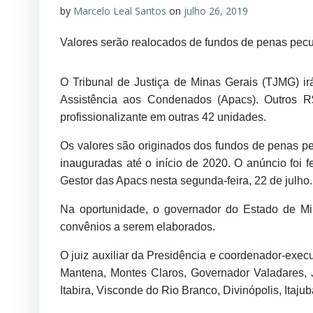
by
Marcelo Leal Santos
on
julho 26, 2019
O
Valores serão realocados de fundos de penas pecu
T
r
O Tribunal de Justiça de Minas Gerais (TJMG) ir
i
Assistência aos Condenados (Apacs). Outros R$
b
profissionalizante em outras 42 unidades.
u
Os valores são originados dos fundos de penas pe
n
inauguradas até o início de 2020. O anúncio foi
Gestor das Apacs nesta segunda-feira, 22 de julho.
a
l
Na oportunidade, o governador do Estado de M
convênios a serem elaborados.
d
e
O juiz auxiliar da Presidência e coordenador-ex
J
Mantena, Montes Claros, Governador Valadares,
Itabira, Visconde do Rio Branco, Divinópolis, Itaju
u