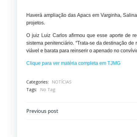
s
t
Haverá ampliação das Apacs em Varginha, Salinas
i
projetos.
ç
O juiz Luiz Carlos afirmou que esse aporte de 
a
sistema penitenciário. “Trata-se da destinação de
d
viável e barata para reinserir o apenado no convívio
e
Clique para ver matéria completa em TJMG
M
i
Categories:
NOTÍCIAS
Tags:
No Tag
n
a
s
Previous post
G
e