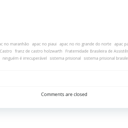
ac no maranhão
apac no piaui
apac no rio grande do norte
apac p
 Castro
franz de castro holzwarth
Fraternidade Brasileira de Assis
ninguém é irrecuperável
sistema prisional
sistema prisional brasile
Comments are closed