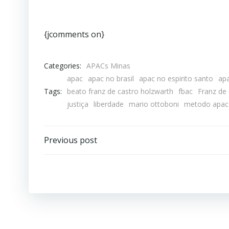
{jcomments on}
Categories:
APACs Minas
apac
apac no brasil
apac no espirito santo
ap
Tags:
beato franz de castro holzwarth
fbac
Franz de
justiça
liberdade
mario ottoboni
metodo apac
Previous post