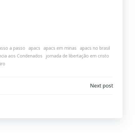
asso a passo
apacs
apacs em minas
apacs no brasil
tência aos Condenados
jornada de libertação em cristo
iro
Next post