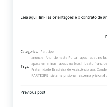
Leia aqui [link] as orientações e o contrato de a
F
Categories:
Participe
anuncie
Anuncie neste Portal
apac
apac no bra
apacs em minas
apacs no brasil
beato franz de
Tags:
Fraternidade Brasileira de Assistência aos Cond
PARTICIPE
sistema prisional
sistema prisional b
Previous post