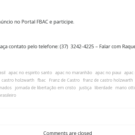
núncio no Portal FBAC e participe.
aça contato pelo telefone: (37) 3242-4225 – Falar com Raqu
sil
apac no espirito santo
apac no maranhão
apac no piaui
apac 
 castro holzwarth
fbac
Franz de Castro
franz de castro holzwarth
enados
jornada de libertação em cristo
justiça
liberdade
mario ott
rasileiro
Comments are closed