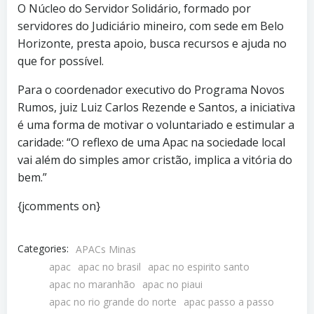
O Núcleo do Servidor Solidário, formado por
servidores do Judiciário mineiro, com sede em Belo
Horizonte, presta apoio, busca recursos e ajuda no
que for possível.
Para o coordenador executivo do Programa Novos
Rumos, juiz Luiz Carlos Rezende e Santos, a iniciativa
é uma forma de motivar o voluntariado e estimular a
caridade: “O reflexo de uma Apac na sociedade local
vai além do simples amor cristão, implica a vitória do
bem.”
{jcomments on}
Categories:
APACs Minas
apac
apac no brasil
apac no espirito santo
apac no maranhão
apac no piaui
apac no rio grande do norte
apac passo a passo