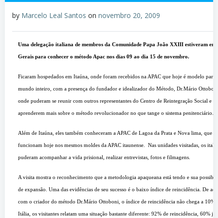
by
Marcelo Leal Santos
on
novembro 20, 2009
Uma delegação italiana de membros da Comunidade Papa João XXIII estiveram em
Gerais para conhecer o método Apac nos dias 09 ao dia 15 de novembro.
Ficaram hospedados em Itaúna, onde foram recebidos na APAC que hoje é modelo para 
mundo inteiro, com a presença do fundador e idealizador do Método, Dr.Mário Ottoboni
onde puderam se reunir com outros representantes do Centro de Reintegração Social e
aprenderem mais sobre o método revolucionador no que tange o sistema penitenciário.
Além de Itaúna, eles também conheceram a APAC de Lagoa da Prata e Nova lima, que
funcionam hoje nos mesmos moldes da APAC itaunense.
Nas unidades visitadas, os itali
puderam acompanhar a vida prisional, realizar entrevistas, fotos e filmagens.
A visita mostra o reconhecimento que a metodologia apaqueana está tendo e sua possibil
de expansão. Uma das evidências de seu sucesso é o baixo índice de reincidência. De ac
com o criador do método Dr.Mário Ottoboni, o índice de reincidência não chega a 10%.
Itália, os visitantes relatam uma situação bastante diferente: 92% de reincidência, 60% já