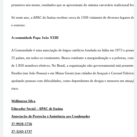
primeiros seis meses, resultados que se aproximam do sistema carcerário tradicional brasi
Só neste ano, a APAC de Itaúna recebeu cerca de 1500 visitantes de diversos lugares do B
e exterior.
A comunidade Papa João XXIII
A Comunidade é uma associação de leigos católicos fundada na Itália em 1973 e present
25 países, em todos os continentes. Busca combater a marginalização e a pobreza, com c
de 1.850 membros efetivos.
No Brasil, a organização não-governamental está presente n
Paraíba (em João Pessoa) e em Minas Gerais (nas cidades de Araçuaí e Coronel Fabrician
ajudando pessoas com dificuldades, como dependentes de drogas e menores em situação
risco.
Wellington Silva
Educador Social – APAC de Itaúna
Associação de Proteção e Assistência aos Condenados
37-9928-5756
37-3243-1737