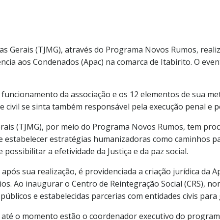
inas Gerais (TJMG), através do Programa Novos Rumos, reali
ncia aos Condenados (Apac) na comarca de Itabirito. O even
 funcionamento da associação e os 12 elementos de sua meto
e civil se sinta também responsável pela execução penal e p
 Gerais (TJMG), por meio do Programa Novos Rumos, tem pro
 e estabelecer estratégias humanizadoras como caminhos pa
ssibilitar a efetividade da Justiça e da paz social.
após sua realização, é providenciada a criação jurídica da A
os. Ao inaugurar o Centro de Reintegração Social (CRS), no
blicos e estabelecidas parcerias com entidades civis para 
 até o momento estão o coordenador executivo do programa