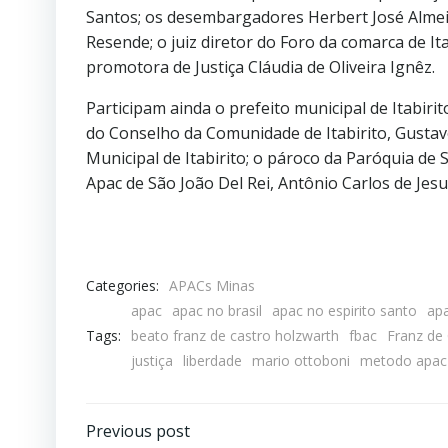
Santos; os desembargadores Herbert José Almei
Resende; o juiz diretor do Foro da comarca de It
promotora de Justiça Cláudia de Oliveira Ignêz.
Participam ainda o prefeito municipal de Itabiri
do Conselho da Comunidade de Itabirito, Gusta
Municipal de Itabirito; o pároco da Paróquia de
Apac de São João Del Rei, Antônio Carlos de Jesu
Categories:
APACs Minas
apac
apac no brasil
apac no espirito santo
ap
Tags:
beato franz de castro holzwarth
fbac
Franz de
justiça
liberdade
mario ottoboni
metodo apac
Previous post