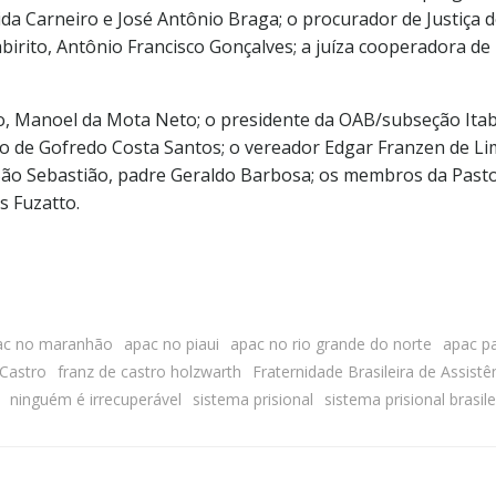
da Carneiro e José Antônio Braga; o procurador de Justi
abirito, Antônio Francisco Gonçalves; a juíza cooperadora de 
to, Manoel da Mota Neto; o presidente da OAB/subseção Itabir
vo de Gofredo Costa Santos; o vereador Edgar Franzen de L
 São Sebastião, padre Geraldo Barbosa; os membros da Pastora
s Fuzatto.
ac no maranhão
apac no piaui
apac no rio grande do norte
apac p
 Castro
franz de castro holzwarth
Fraternidade Brasileira de Assis
ninguém é irrecuperável
sistema prisional
sistema prisional brasile