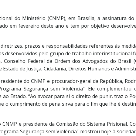
ional do Ministério (CNMP), em Brasília, a assinatura d
ado em fevereiro deste ano e tem por objetivo desenvolv
 diretrizes, prazos e responsabilidades referentes às medida
s desenvolvidos pelo grupo de trabalho interinstituciona
tiça, Conselho Federal da Ordem dos Advogados do Brasil 
 Estado de Justiça, Cidadania, Direitos Humanos e Administr
residente do CNMP e procurador-geral da República, Rodri
rograma Segurança sem Violência”. Ele complementou qu
ao Estado. “Ao avocar para si o direito de punir, traz o Po
e o cumprimento de pena sirva para o fim que lhe é destinad
o CNMP e presidente da Comissão do Sistema Prisional, Con
“Programa Segurança sem Violência” mostrou hoje à sociedade