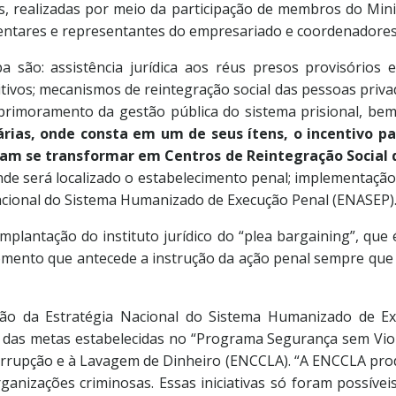
 realizadas por meio da participação de membros do Minis
amentares e representantes do empresariado e coordenadores 
ba são: assistência jurídica aos réus presos provisórios e
tivos; mecanismos de reintegração social das pessoas priva
 aprimoramento da gestão pública do sistema prisional, b
árias, onde consta em um de seus ítens, o incentivo pa
ossam se transformar em Centros de Reintegração Socia
de será localizado o estabelecimento penal; implementação d
 Nacional do Sistema Humanizado de Execução Penal (ENASEP)
implantação do instituto jurídico do “plea bargaining”, que
mento que antecede a instrução da ação penal sempre que
ação da Estratégia Nacional do Sistema Humanizado de Ex
as metas estabelecidas no “Programa Segurança sem Violê
rrupção e à Lavagem de Dinheiro (ENCCLA). “A ENCCLA produ
ganizações criminosas. Essas iniciativas só foram possívei