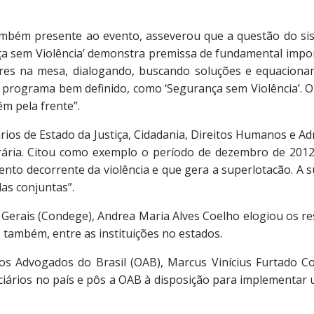
ambém presente ao evento, asseverou que a questão do sist
 sem Violência’ demonstra premissa de fundamental import
res na mesa, dialogando, buscando soluções e equacion
 programa bem definido, como ‘Segurança sem Violência’. O t
m pela frente”.
rios de Estado da Justiça, Cidadania, Direitos Humanos e Ad
erária. Citou como exemplo o período de dezembro de 201
to decorrente da violência e que gera a superlotacão. A su
das conjuntas”.
Gerais (Condege), Andrea Maria Alves Coelho elogiou os re
 também, entre as instituições no estados.
s Advogados do Brasil (OAB), Marcus Vinícius Furtado Co
diciários no país e pôs a OAB à disposição para implementa