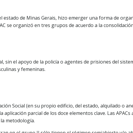
l estado de Minas Gerais, hizo emerger una forma de organi
APAC se organizó en tres grupos de acuerdo a la consolidaci
, sin el apoyo de la policía o agentes de prisiones del sist
culinas y femeninas.
n Social (en su propio edificio, del estado, alquilado o anexo
la aplicación parcial de los doce elementos clave. Las APACs
 la metodología.
n en el grupo II sólo tienen el régimen semiabierto y/o abi