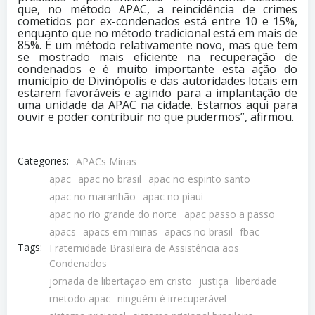
que, no método APAC, a reincidência de crimes
cometidos por ex-condenados está entre 10 e 15%,
enquanto que no método tradicional está em mais de
85%. É um método relativamente novo, mas que tem
se mostrado mais eficiente na recuperação de
condenados e é muito importante esta ação do
município de Divinópolis e das autoridades locais em
estarem favoráveis e agindo para a implantação de
uma unidade da APAC na cidade. Estamos aqui para
ouvir e poder contribuir no que pudermos”, afirmou.
Categories:
APACs Minas
apac
apac no brasil
apac no espirito santo
apac no maranhão
apac no piaui
apac no rio grande do norte
apac passo a passo
apacs
apacs em minas
apacs no brasil
fbac
Tags:
Fraternidade Brasileira de Assistência aos
Condenados
jornada de libertação em cristo
justiça
liberdade
metodo apac
ninguém é irrecuperável