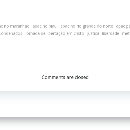
ac no maranhão
apac no piaui
apac no rio grande do norte
apac p
s Condenados
jornada de libertação em cristo
justiça
liberdade
met
Comments are closed